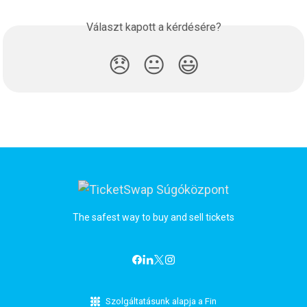
Választ kapott a kérdésére?
😞
😐
😃
The safest way to buy and sell tickets
Szolgáltatásunk alapja a Fin