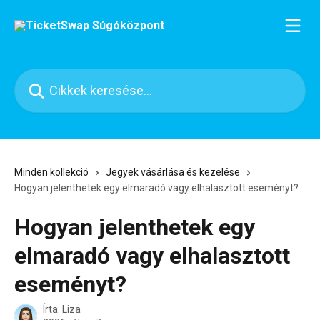
Ugrás a fő tartalomra
Cikkek keresése…
Minden kollekció
Jegyek vásárlása és kezelése
Hogyan jelenthetek egy elmaradó vagy elhalasztott eseményt?
Hogyan jelenthetek egy
elmaradó vagy elhalasztott
eseményt?
Írta:
Liza