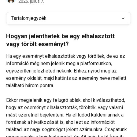
2026. július 7.
Tartalomjegyzék
Hogyan jelenthetek be egy elhalasztott 
vagy törölt eseményt?
Ha egy eseményt elhalasztottak vagy töröltek, de ez az 
információ még nem jelenik meg a platformunkon, 
egyszerűen jelezheted nekünk. Ehhez nyisd meg az 
esemény oldalát, majd kattints az esemény neve mellett 
található három pontra.
Ekkor megjelenik egy felugró ablak, ahol kiválaszthatod, 
hogy az eseményt elhalasztották, törölték, vagy valami 
mást szeretnél bejelenteni. Ha el tudod küldeni annak a 
forrásnak a hivatkozását is, ahol ezt az információt 
találtad, az nagy segítséget jelent számunkra. Csapatunk 
megvizsgálja a bejelentésedet, és 48 órán belül frissíti 