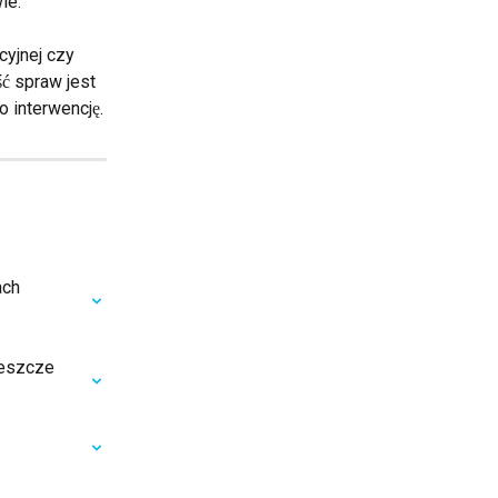
ie.
yjnej czy 
ć spraw jest 
 interwencję.
ach 
jeszcze 