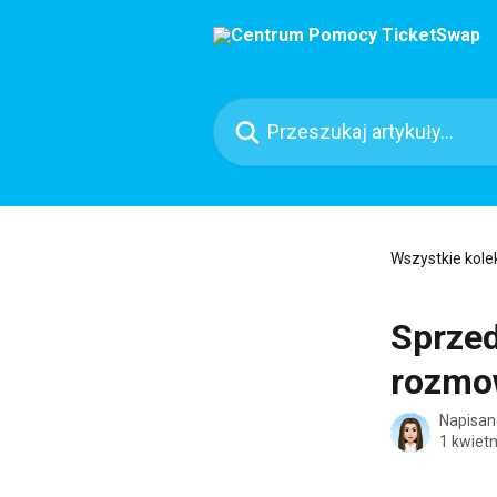
Przejdź do głównej zawartości
Przeszukaj artykuły...
Wszystkie kole
Sprze
rozmo
Napisan
1 kwiet