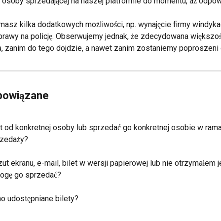
 osoby sprzedającej na naszej platformie do momentu, aż odpow
asz kilka dodatkowych możliwości, np. wynajęcie firmy windykac
rawy na policję. Obserwujemy jednak, że zdecydowana większoś
 zanim do tego dojdzie, a nawet zanim zostaniemy poproszeni o
 powiązane
et od konkretnej osoby lub sprzedać go konkretnej osobie w ram
rzedaży?
ut ekranu, e-mail, bilet w wersji papierowej lub nie otrzymałem 
mogę go sprzedać?
o udostępniane bilety?