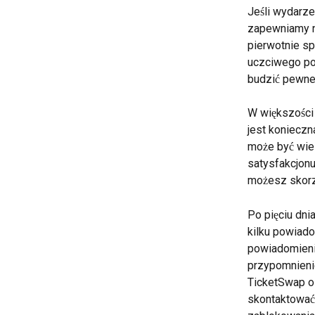
Jeśli wydarze
zapewniamy n
pierwotnie sp
uczciwego po
budzić pewne 
W większości 
jest konieczn
może być wiel
satysfakcjonu
możesz skorzy
Po pięciu dni
kilku powiado
powiadomieni
przypomnienie
TicketSwap o
skontaktować 