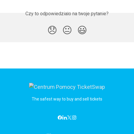
Czy to odpowiedziało na twoje pytanie?
😞
😐
😃
The safest way to buy and sell tickets