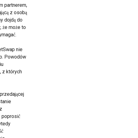
m partnerem, 
jącą z osobą 
y dojdą do 
 że może to 
wymagać.
etSwap nie 
bko. Powodów 
iu 
 z których 
przedającej 
tanie 
z 
 poprosić 
wtedy 
ść 