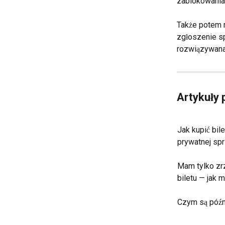
zablokowania
Także potem m
zgłoszenie sp
rozwiązywana,
Artykuły
Jak kupić bil
prywatnej sp
Mam tylko zrz
biletu — jak 
Czym są późn