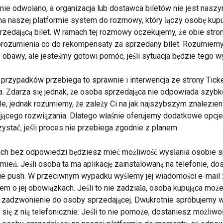
nie odwołano, a organizacja lub dostawca biletów nie jest naszy
a naszej platformie system do rozmowy, który łączy osobę kupu
rzedającą bilet. W ramach tej rozmowy oczekujemy, że obie stron
rozumienia co do rekompensaty za sprzedany bilet. Rozumiemy,
obawy, ale jesteśmy gotowi pomóc, jeśli sytuacja będzie tego 
przypadków przebiega to sprawnie i interwencja ze strony Tick
a. Zdarza się jednak, że osoba sprzedająca nie odpowiada szy
e, jednak rozumiemy, że zależy Ci na jak najszybszym znalezien
jącego rozwiązania. Dlatego właśnie oferujemy dodatkowe opcje,
stać, jeśli proces nie przebiega zgodnie z planem.
ach bez odpowiedzi będziesz mieć możliwość wysłania osobie s
mień. Jeśli osoba ta ma aplikację zainstalowaną na telefonie, dos
e push. W przeciwnym wypadku wyślemy jej wiadomości e-mail 
m o jej obowiązkach. Jeśli to nie zadziała, osoba kupująca może
 zadzwonienie do osoby sprzedającej. Dwukrotnie spróbujemy 
się z nią telefonicznie. Jeśli to nie pomoże, dostaniesz możliwo