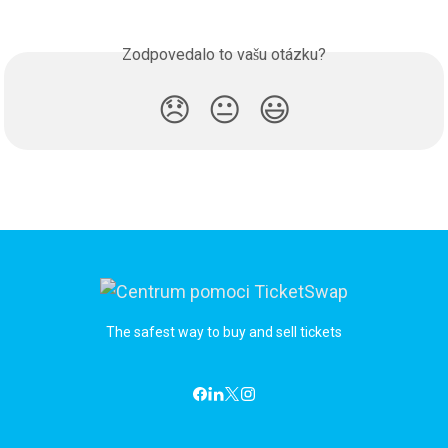
Zodpovedalo to vašu otázku?
😞
😐
😃
The safest way to buy and sell tickets