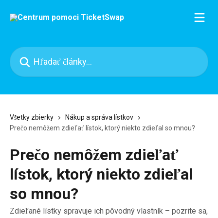
Preskočiť na hlavný obsah
Hľadať články...
Všetky zbierky
Nákup a správa lístkov
Prečo nemôžem zdieľať lístok, ktorý niekto zdieľal so mnou?
Prečo nemôžem zdieľať
lístok, ktorý niekto zdieľal
so mnou?
Zdieľané lístky spravuje ich pôvodný vlastník – pozrite sa,