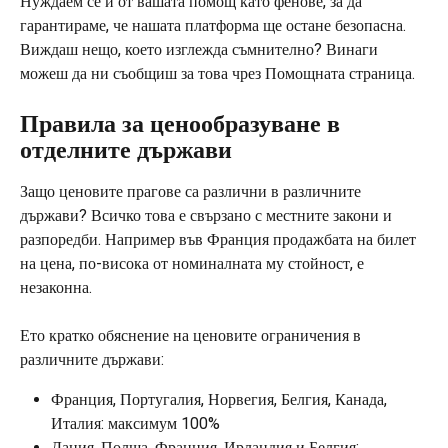
Нуждаем се и от вашата помощ като фенове, за да 
гарантираме, че нашата платформа ще остане безопасна. 
Виждаш нещо, което изглежда съмнително? Винаги 
можеш да ни съобщиш за това чрез Помощната страница.
Правила за ценообразуване в 
отделните държави
Защо ценовите прагове са различни в различните 
държави? Всичко това е свързано с местните закони и 
разпоредби. Например във Франция продажбата на билет 
на цена, по-висока от номиналната му стойност, е 
незаконна.
Ето кратко обяснение на ценовите ограничения в 
различните държави:
Франция, Португалия, Норвегия, Белгия, Канада, 
Италия: максимум 100%
Дания, Полша, Франция, Ирландия и Белгия: 