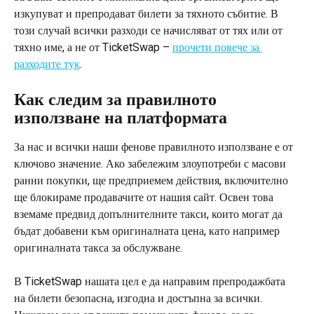
изкупуват и препродават билети за тяхното събитие. В 
този случай всички разходи се начисляват от тях или от 
тяхно име, а не от TicketSwap – 
прочети повече за 
разходите тук
.
Как следим за правилното 
използване на платформата
За нас и всички наши фенове правилното използване е от 
ключово значение. Ако забележим злоупотреби с масови 
ранни покупки, ще предприемем действия, включително 
ще блокираме продавачите от нашия сайт. Освен това 
вземаме предвид допълнителните такси, които могат да 
бъдат добавени към оригиналната цена, като например 
оригиналната такса за обслужване.
В TicketSwap нашата цел е да направим препродажбата 
на билети безопасна, изгодна и достъпна за всички. 