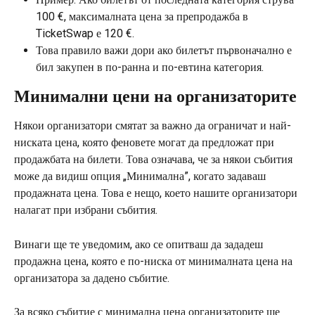
100 €, максималната цена за препродажба в 
TicketSwap е 120 €.
Това правило важи дори ако билетът първоначално е 
бил закупен в по-ранна и по-евтина категория.
Минимални цени на организаторите
Някои организатори смятат за важно да ограничат и най-
ниската цена, която феновете могат да предложат при 
продажбата на билети. Това означава, че за някои събития 
може да видиш опция „Минимална”, когато задаваш 
продажната цена. Това е нещо, което нашите организатори 
налагат при избрани събития.
Винаги ще те уведомим, ако се опитваш да зададеш 
продажна цена, която е по-ниска от минималната цена на 
организатора за дадено събитие.
За всяко събитие с минимална цена организаторите ще 