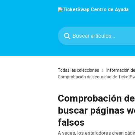
Ir al contenido principal
Buscar artículos...
Todas las colecciones
Información de
Comprobación de seguridad de TicketSwa
Comprobación de 
buscar páginas we
falsos
A veces, los estafadores crean pág