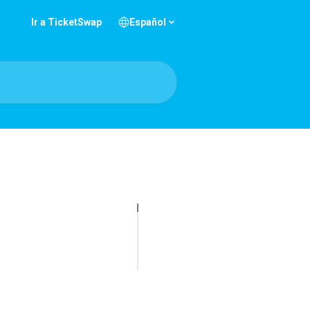
Ir a TicketSwap
Español