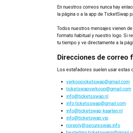
En nuestros correos nunca hay enlac
la página o a la app de TicketSwap 
Todos nuestros mensajes vienen de 
formato habitual y nuestro logo. Si 
tu tiempo y ve directamente a la pág
Direcciones de correo 
Los estafadores suelen usar estas d
verkoopicketswap@gmail.com
ticketswapverkoop@gmail.com
info@ticketsswap.nl
info.ticketsswap@gmail.com
info@ticketswap-kaarten.nl
info@ticketswap.vip
noreply@secureswap.info
bestelling.ticketswapp@gmail.