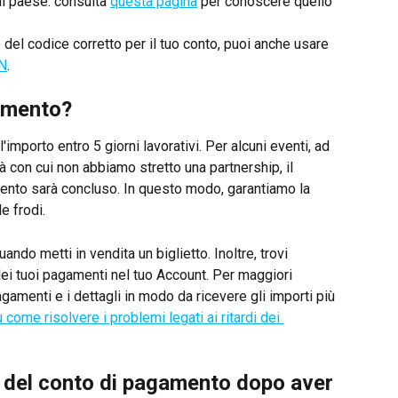
l paese: consulta 
questa pagina
 per conoscere quello 
del codice corretto per il tuo conto, puoi anche usare 
AN
.
amento?
'importo entro 5 giorni lavorativi. Per alcuni eventi, ad 
 con cui non abbiamo stretto una partnership, il 
ento sarà concluso. In questo modo, garantiamo la 
e frodi.
do metti in vendita un biglietto. Inoltre, trovi 
dei tuoi pagamenti nel tuo Account. Per maggiori 
gamenti e i dettagli in modo da ricevere gli importi più 
 come risolvere i problemi legati ai ritardi dei 
i del conto di pagamento dopo aver 