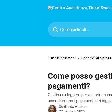
Vai al contenuto principale
Cerca articoli…
Tutte le collezioni
Pagamenti e prezz
Come posso gestir
pagamenti?
Continua a leggere per scoprire come 
accrediteremo i pagamenti dei bigliet
Scritto da
Andrea
22 gennaio 2025