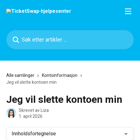
Gå til hovedinnhold
Søk etter artikler ...
Alle samlinger
Kontoinformasjon
Jeg vil slette kontoen min
Jeg vil slette kontoen min
Skrevet av
Liza
1. april 2026
Innholdsfortegnelse