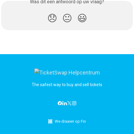
Was dit een antwoord op uw vraag?
😞
😐
😃
The safest way to buy and sell tickets
We draaien op Fin