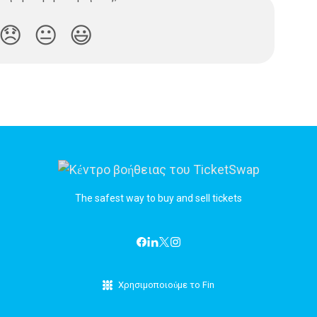
😞
😐
😃
The safest way to buy and sell tickets
Χρησιμοποιούμε το Fin