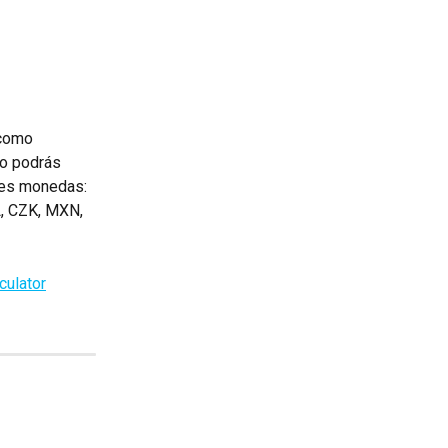
 como 
no podrás 
tes monedas: 
, CZK, MXN, 
culator