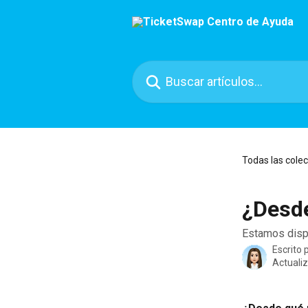
Ir al contenido principal
Buscar artículos...
Todas las cole
¿Desde
Estamos disp
Escrito 
Actuali