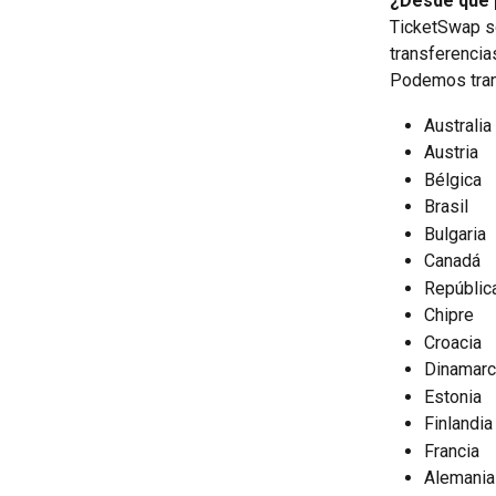
¿Desde qué 
TicketSwap so
transferencia
Podemos trans
Australia
Austria
Bélgica
Brasil
Bulgaria
Canadá
Repúblic
Chipre
Croacia
Dinamarc
Estonia
Finlandia
Francia
Alemania