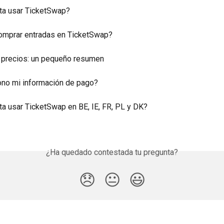
ta usar TicketSwap?
omprar entradas en TicketSwap?
 precios: un pequeño resumen
no mi información de pago?
a usar TicketSwap en BE, IE, FR, PL y DK?
¿Ha quedado contestada tu pregunta?
😞
😐
😃