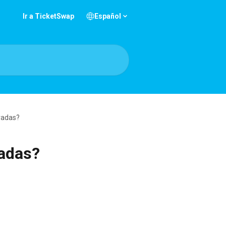
Ir a TicketSwap
Español
radas?
radas?