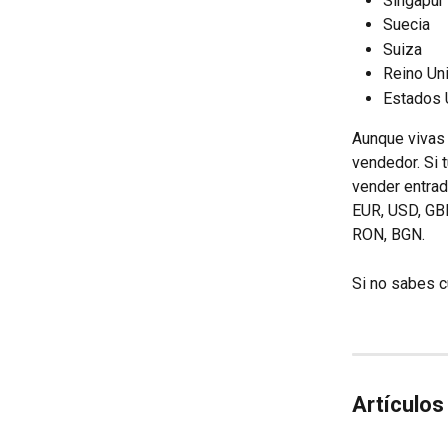
Singapur
Suecia
Suiza
Reino Un
Estados 
Aunque vivas 
vendedor. Si 
vender entrad
EUR, USD, GB
RON, BGN.  
Si no sabes c
Artículos