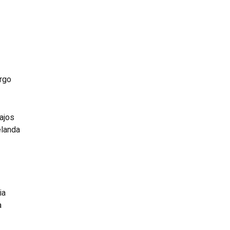
rgo
ajos
landa
ia
a