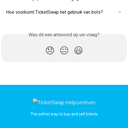
Hoe voorkomt TicketSwap het gebruik van bots?
Was dit een antwoord op uw vraag?
😞
😐
😃
The safest way to buy and sell tickets