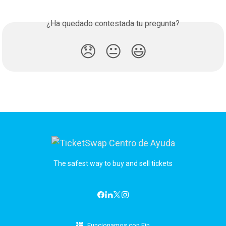
¿Ha quedado contestada tu pregunta?
😞
😐
😃
The safest way to buy and sell tickets
Funcionamos con Fin