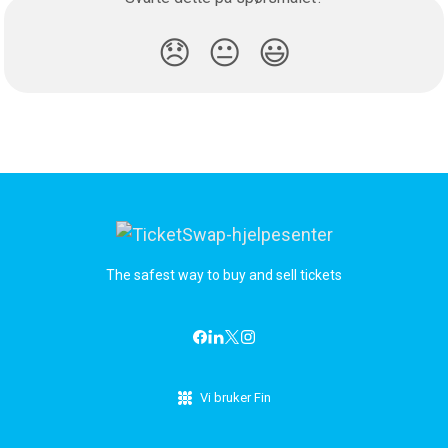
😞
😐
😃
The safest way to buy and sell tickets
Vi bruker Fin