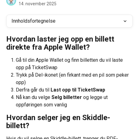
14. november 2025
Innholdsfortegnelse
Hvordan laster jeg opp en billett 
direkte fra Apple Wallet?
Gå til din Apple Wallet og finn billetten du vil laste 
opp på TicketSwap
Trykk på Del-ikonet (en firkant med en pil som peker 
opp)
Derfra går du til 
Last opp til TicketSwap
Nå kan du velge 
Selg billetter
 og legge ut 
oppføringen som vanlig
Hvordan selger jeg en Skiddle-
billett?
Hvis du vil selge en Skiddle-billett, trenger du PDF-