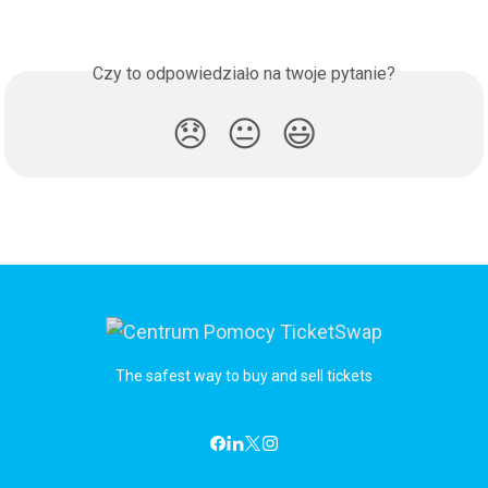
Czy to odpowiedziało na twoje pytanie?
😞
😐
😃
The safest way to buy and sell tickets