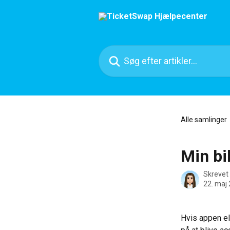
Spring videre til hovedindholdet
Søg efter artikler...
Alle samlinger
Min bil
Skrevet
22. maj
Hvis appen ell