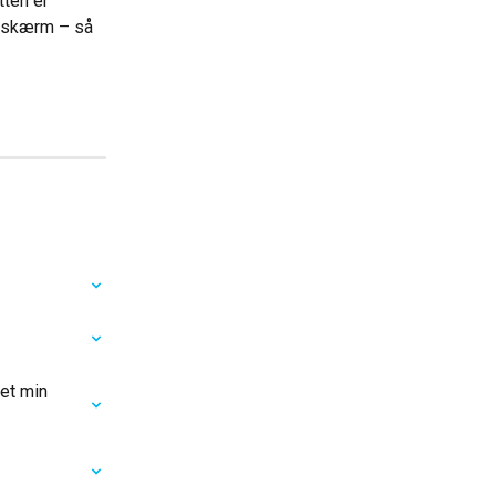
tten er 
n skærm – så 
et min 