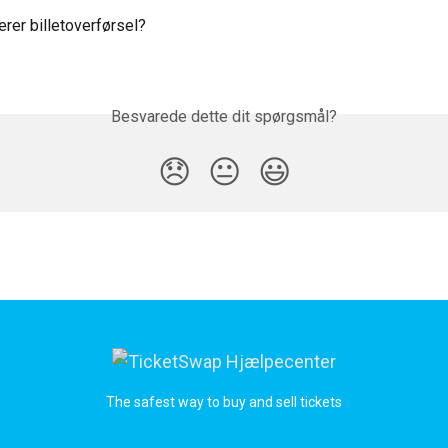
rer billetoverførsel?
Besvarede dette dit spørgsmål?
😞
😐
😃
The safest way to buy and sell tickets