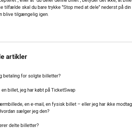
epteret", eller at "du deler denne billet", betyder det ikke, at bille
sse tilfælde skal du bare trykke "Stop med at dele" nederst på di
en blive tilgængelig igen.
e artikler
g betaling for solgte billetter?
 en billet, jeg har købt på TicketSwap
rmbillede, en e-mail, en fysisk billet – eller jeg har ikke modtag
 Hvordan sælger jeg den?
rer delte billetter?