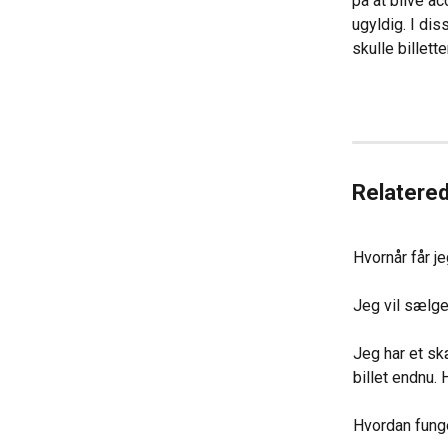
på at blive acc
ugyldig. I di
skulle billett
Relatered
Hvornår får je
Jeg vil sælge
Jeg har et skæ
billet endnu.
Hvordan funge