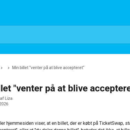
Min billet "venter på at blive accepteret"
let "venter på at blive acceptere
 af
Liza
 2026
er hjemmesiden viser, at en billet, der er købt på TicketSwap, st