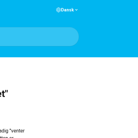
Dansk
t"
adig "venter 