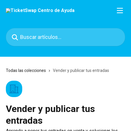
Ir al contenido principal
Buscar artículos...
Todas las colecciones
Vender y publicar tus entradas
Vender y publicar tus
entradas
Aprende a poner tus entradas en venta y solucionar los