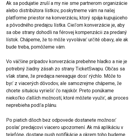
Ak sa podujatie zruší a my nie sme partnerom organizácie 
alebo distribútora lístkov, poskytneme vám na našej 
platforme priestor na konverzáciu, ktorý spája kupujúceho 
a pôvodného predajcu lístka. Cieľom konverzácie je, aby 
sa obe strany dohodli na férovej kompenzácii za predaný 
lístok. Chápeme, že to môže vyvolávať určité obavy, ale ak 
bude treba, pomôžeme vám.
Vo väčšine prípadov konverzácia prebehne hladko a nie je 
potrebný žiadny zásah zo strany TicketSwapu. Občas sa 
však stane, že predajca nereaguje dosť rýchlo. Môže to 
byť z viacerých dôvodov, ale samozrejme chápeme, že 
chcete situáciu vyriešiť čo najskôr. Preto ponúkame 
niekoľko ďalších možností, ktoré môžete využiť, ak proces 
neprebieha podľa plánu.
Po piatich dňoch bez odpovede dostanete možnosť 
poslať predajcovi viacero upozornení. Ak má aplikáciu v 
telefóne, dostane push notifikácie a okrem toho budeme 