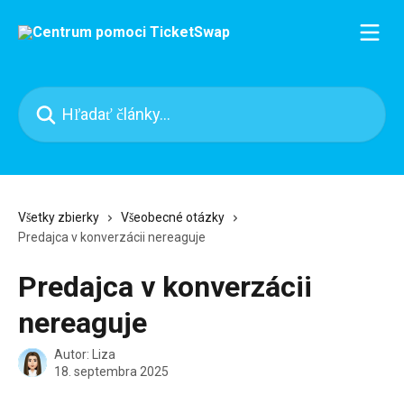
Preskočiť na hlavný obsah
Hľadať články...
Všetky zbierky
Všeobecné otázky
Predajca v konverzácii nereaguje
Predajca v konverzácii
nereaguje
Autor:
Liza
18. septembra 2025