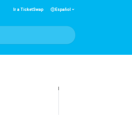
Ir a TicketSwap
Español