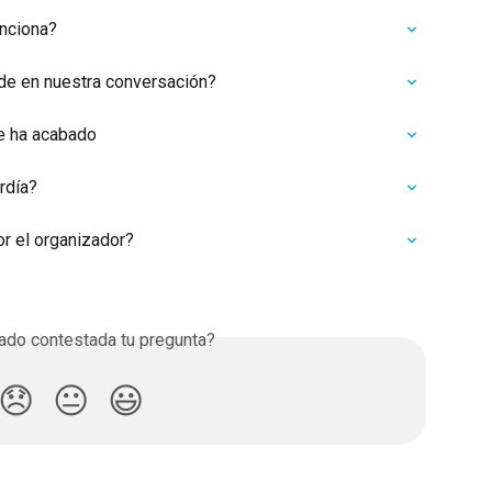
unciona?
de en nuestra conversación?
se ha acabado
rdía?
r el organizador?
do contestada tu pregunta?
😞
😐
😃